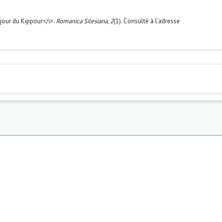
 jour du Kippour</i>.
Romanica Silesiana
,
2
(1). Consulté à l’adresse