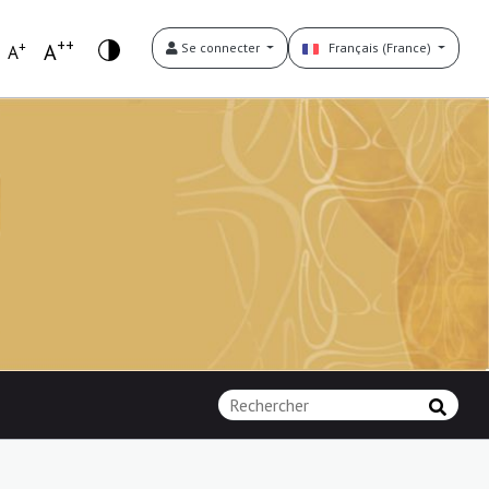
++
+
A
Se connecter
Français (France)
A