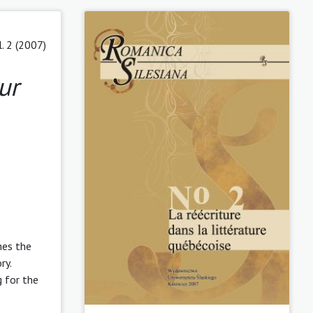
l. 2 (2007)
ur
es the
ry.
g for the