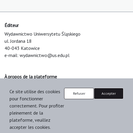
Éditeur
Wydawnictwo Uniwersytetu Śląskiego
ul. Jordana 18
40-043 Katowice
e-mail:
wydawnictwo@us.edu.pl
À propos de la plateforme
© 2025 Uniwersytet Śląski w Katowicach
Ce site utilise des cookies
Support & Customization by LIBCOM
Refuser
Accepter
pour fonctionner
Platform & Workflow by OJS/PKP
correctement. Pour profiter
pleinement de la
plateforme, veuillez
accepter les cookies.