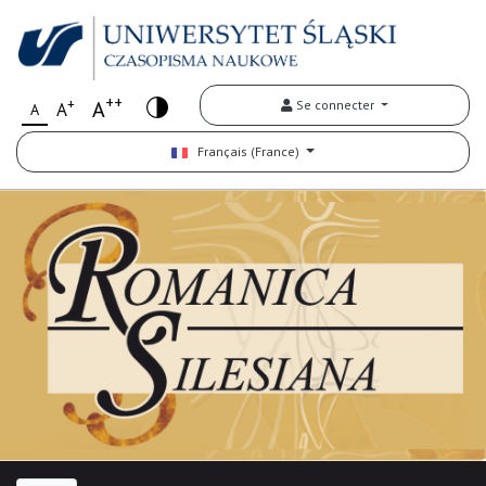
++
+
A
Se connecter
A
A
Français (France)