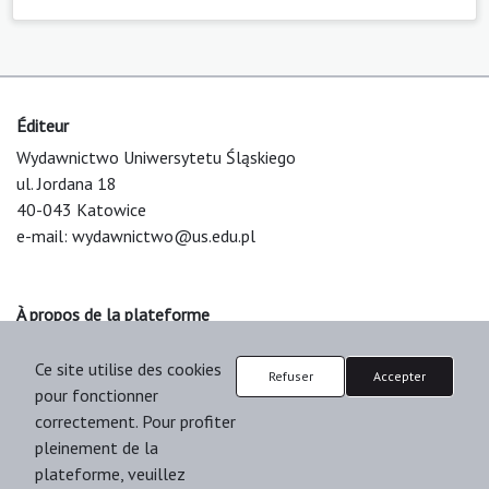
Éditeur
Wydawnictwo Uniwersytetu Śląskiego
ul. Jordana 18
40-043 Katowice
e-mail:
wydawnictwo@us.edu.pl
À propos de la plateforme
© 2025 Uniwersytet Śląski w Katowicach
Ce site utilise des cookies
Support & Customization by LIBCOM
Refuser
Accepter
pour fonctionner
Platform & Workflow by OJS/PKP
correctement. Pour profiter
pleinement de la
plateforme, veuillez