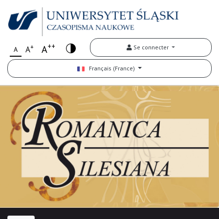
++
+
A
Se connecter
A
A
Français (France)