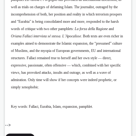
well as trials on charges of
defaming Islam. The journalist, outraged by the
incomprehension of both, her position and reality
in which terrorism prospers
and “Eurabia” is being consolidated more and more, responded to
the harsh
words of critique with two other pamphlets:
La forza della Ragione
and
Oriana Fallaci
intervista sé stessa. L’Apocalisse
. Both texts are even richer in
examples aimed to demonstrate
the Islamic expansion, the “presumed” culture
of Muslims, and the myopia of European governments, EU and international
structures. Fallaci remained true to herself and her own style —
direct,
expressive, passionate, often offensive — which, combined with her specific
views, has
provoked attacks, insults and outrage, as well as a wave of
admiration. Only time will show if her
concepts were indeed prophetic, or
simply xenophobic.
Key words:
Fallaci, Eurabia, Islam, expansion, pamphlet.
-->