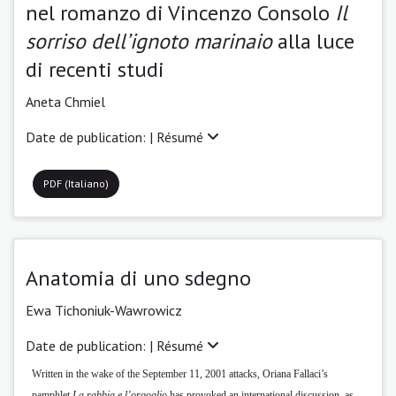
nel romanzo di Vincenzo Consolo
Il
sorriso dell’ignoto marinaio
alla luce
di recenti studi
Aneta Chmiel
Date de publication: |
Résumé
PDF (Italiano)
Anatomia di uno sdegno
Ewa Tichoniuk-Wawrowicz
Date de publication: |
Résumé
Written in the wake of the September 11, 2001 attacks, Oriana Fallaci’s
pamphlet
La rabbia e l’orgoglio
has provoked an international discussion, as