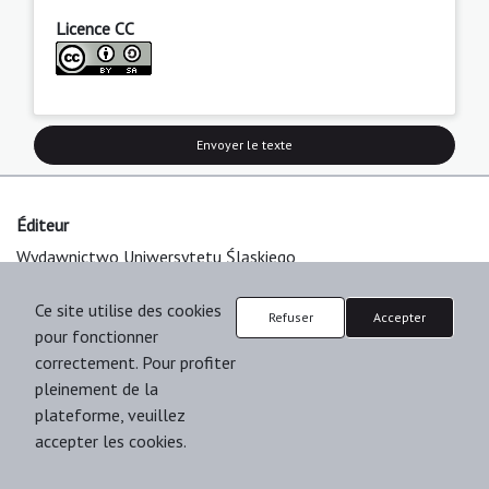
Licence CC
Envoyer le texte
Éditeur
Wydawnictwo Uniwersytetu Śląskiego
ul. Jordana 18
40-043 Katowice
Ce site utilise des cookies
Refuser
Accepter
e-mail:
wydawnictwo@us.edu.pl
pour fonctionner
correctement. Pour profiter
pleinement de la
À propos de la plateforme
plateforme, veuillez
accepter les cookies.
© 2025 Uniwersytet Śląski w Katowicach
Support & Customization by LIBCOM