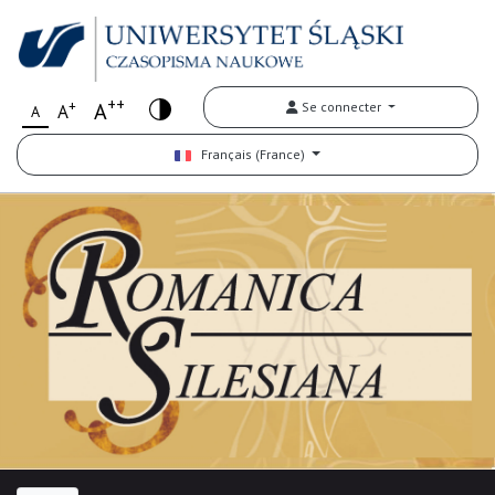
++
+
A
Se connecter
A
A
Français (France)