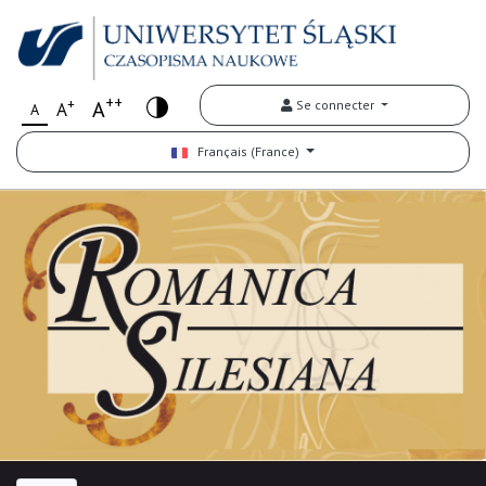
++
+
A
Se connecter
A
A
Français (France)