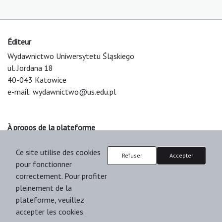
Éditeur
Wydawnictwo Uniwersytetu Śląskiego
ul. Jordana 18
40-043 Katowice
e-mail:
wydawnictwo@us.edu.pl
À propos de la plateforme
© 2025 Uniwersytet Śląski w Katowicach
Ce site utilise des cookies
Support & Customization by LIBCOM
Refuser
Accepter
pour fonctionner
Platform & Workflow by OJS/PKP
correctement. Pour profiter
pleinement de la
plateforme, veuillez
accepter les cookies.