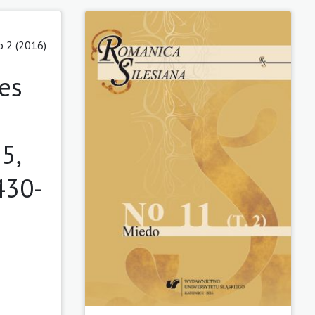
o 2 (2016)
es
5,
430-