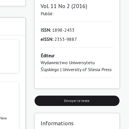
Vol. 11 No 2 (2016)
Publié:
ISSN:
1898-2433
eISSN:
2353-9887
Éditeur
Wydawnictwo Uniwersytetu
Śląskiego | University of Silesia Press
Envoyer le texte
m–New
Informations