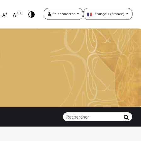
++
+
A
Se connecter
Français (France)
A