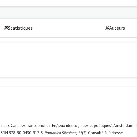
Statistiques
Auteurs
aires aux Caraïbes francophones. En/jeux idéologiques et poétiques”, Amsterda
p. ISBN 978-90-0430-912-8.
Romanica Silesiana
,
11
(2). Consulté à l’adresse