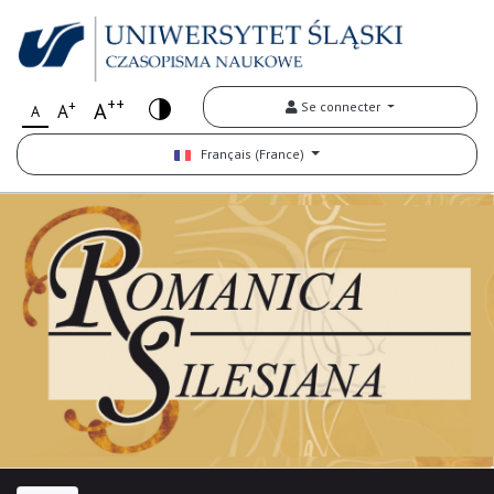
++
+
A
Se connecter
A
A
Français (France)