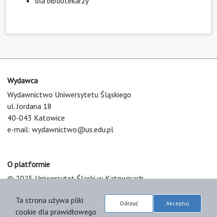
dla bibliotekarzy
Wydawca
Wydawnictwo Uniwersytetu Śląskiego
ul. Jordana 18
40-043 Katowice
e-mail:
wydawnictwo@us.edu.pl
O platformie
© 2025 Uniwersytet Śląski w Katowicach
Support & Customization by LIBCOM
Ta strona używa pliki
Platform & Workflow by OJS/PKP
Odrzuć
Akceptuj
cookie dla prawidłowego