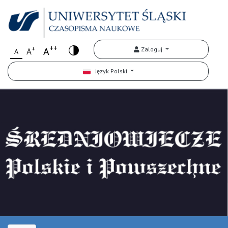
++
+
A
Zaloguj
A
A
Język Polski