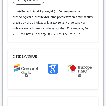
Formaty cytowań
Bojęś-Białasik, A., & Łyczak, M. (2024). Rozpoznanie
archeologiczno-architektoniczne pomieszczenia tzw. kaplicy
przejściowej pod wieżą w klasztorze ss. Norbertanek w
Imbramowicach.
Średniowiecze Polskie I Powszechne
,
16
,
211–238. https://doi.org/10.31261/SPiP.2024.20.14
CITED BY / SHARE
0
0