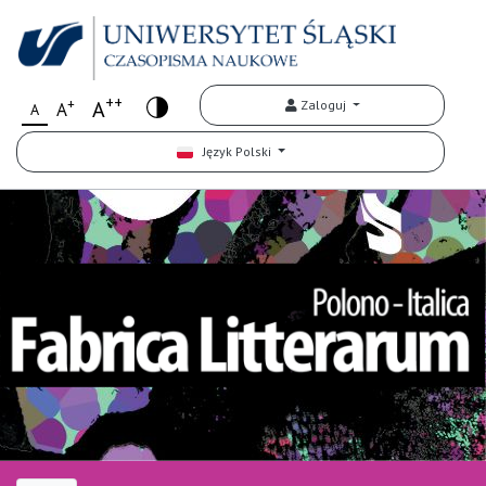
++
+
A
Zaloguj
A
A
Język Polski