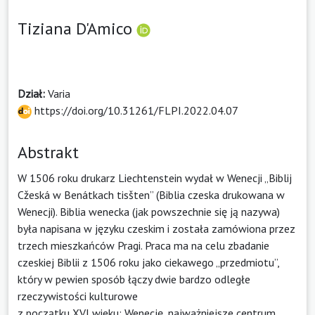
Tiziana D'Amico
Dział:
Varia
https://doi.org/10.31261/FLPI.2022.04.07
Abstrakt
W 1506 roku drukarz Liechtenstein wydał w Wenecji „Biblij
Cžeská w Benátkach tisšten” (Biblia czeska drukowana w
Wenecji). Biblia wenecka (jak powszechnie się ją nazywa)
była napisana w języku czeskim i została zamówiona przez
trzech mieszkańców Pragi. Praca ma na celu zbadanie
czeskiej Biblii z 1506 roku jako ciekawego „przedmiotu”,
który w pewien sposób łączy dwie bardzo odległe
rzeczywistości kulturowe
z początku XVI wieku: Wenecję, najważniejsze centrum