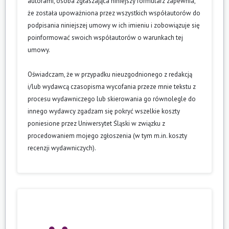
autorami, osoba zgłaszająca niniejszy formularz zapewnia,
że została upoważniona przez wszystkich współautorów do
podpisania niniejszej umowy w ich imieniu i zobowiązuje się
poinformować swoich współautorów o warunkach tej
umowy.
Oświadczam, że w przypadku nieuzgodnionego z redakcją
i/lub wydawcą czasopisma wycofania przeze mnie tekstu z
procesu wydawniczego lub skierowania go równolegle do
innego wydawcy zgadzam się pokryć wszelkie koszty
poniesione przez Uniwersytet Śląski w związku z
procedowaniem mojego zgłoszenia (w tym m.in. koszty
recenzji wydawniczych).