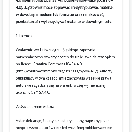
4.0 International License: Attribution-Share-Alike (CC BY-SA
4.0). Użytkownik może kopiować i redystrybuować materiał
w dowolnym medium lub formacie oraz remiksować,
przekształcać i wykorzystywać materiał w dowolnym celu.
1. Licencja
Wydawnictwo Uniwersytetu Śląskiego zapewnia
natychmiastowy otwarty dostęp do treści swoich czasopism
na licencji Creative Commons BY-SA 4.0
(
http://creativecommons.org/licenses/by-sa/4.0/
). Autorzy
publikujący w tym czasopiśmie zachowują wszelkie prawa
autorskie i zgadzają się na warunki wyżej wymienionej
licencji CC BY-SA 4.0.
2. Oświadczenie Autora
Autor deklaruje, że artykuł jest oryginalny, napisany przez
niego (i współautorów), nie był wcześniej publikowany, nie