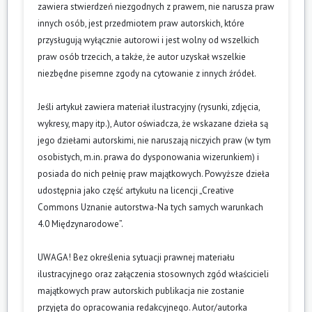
zawiera stwierdzeń niezgodnych z prawem, nie narusza praw
innych osób, jest przedmiotem praw autorskich, które
przysługują wyłącznie autorowi i jest wolny od wszelkich
praw osób trzecich, a także, że autor uzyskał wszelkie
niezbędne pisemne zgody na cytowanie z innych źródeł.
Jeśli artykuł zawiera materiał ilustracyjny (rysunki, zdjęcia,
wykresy, mapy itp.), Autor oświadcza, że wskazane dzieła są
jego dziełami autorskimi, nie naruszają niczyich praw (w tym
osobistych, m.in. prawa do dysponowania wizerunkiem) i
posiada do nich pełnię praw majątkowych. Powyższe dzieła
udostępnia jako część artykułu na licencji „Creative
Commons Uznanie autorstwa-Na tych samych warunkach
4.0 Międzynarodowe”.
UWAGA! Bez określenia sytuacji prawnej materiału
ilustracyjnego oraz załączenia stosownych zgód właścicieli
majątkowych praw autorskich publikacja nie zostanie
przyjęta do opracowania redakcyjnego. Autor/autorka