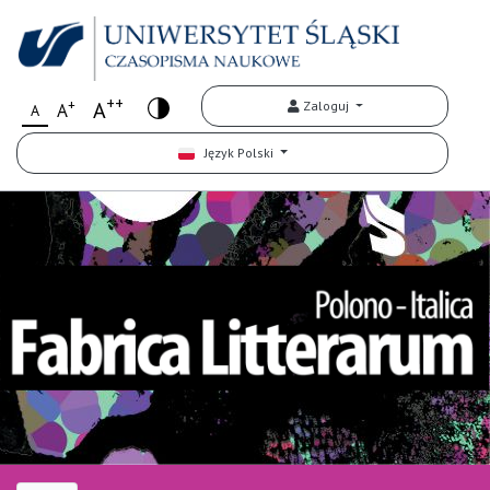
++
+
A
Zaloguj
A
A
Język Polski