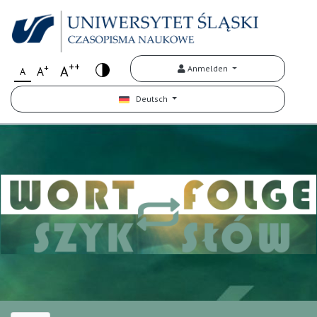
++
+
A
Anmelden
A
A
Deutsch