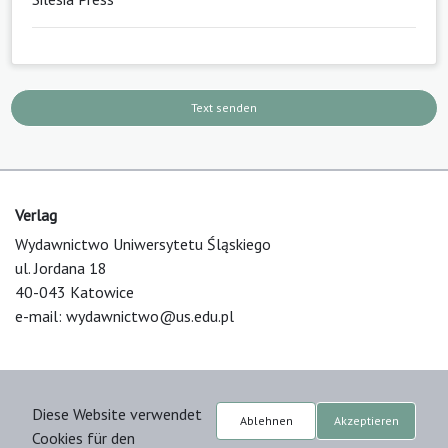
Text senden
Verlag
Wydawnictwo Uniwersytetu Śląskiego
ul. Jordana 18
40-043 Katowice
e-mail:
wydawnictwo@us.edu.pl
Über die Plattform
Diese Website verwendet
© 2025 Uniwersytet Śląski w Katowicach
Ablehnen
Akzeptieren
Cookies für den
Support & Customization by LIBCOM