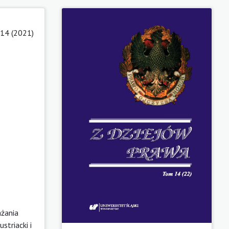
14 (2021)
ażania
striacki i