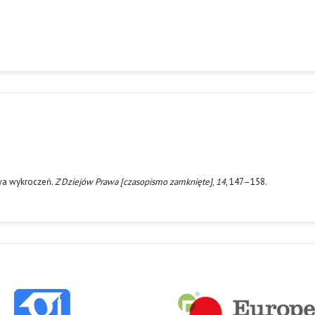
awa wykroczeń.
Z Dziejów Prawa [czasopismo zamknięte]
,
14
, 147–158.