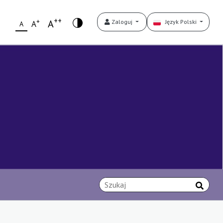
++
+
A
Zaloguj
Język Polski
A
A