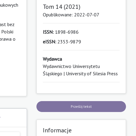
naukowych
Tom 14 (2021)
Opublikowane: 2022-07-07
ast bez
Polski
ISSN:
1898-6986
 prawa o
eISSN:
2353-9879
Wydawca
Wydawnictwo Uniwersytetu
Śląskiego | University of Silesia Press
Prześlij tekst
y
Informacje