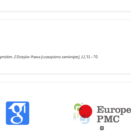
rzymskim.
Z Dziejów Prawa [czasopismo zamknięte]
,
12
, 51–70.
0