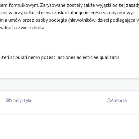
esem formułkowym. Zarysowane zostały także wyjątki od tej zasad
ciej w przypadku istnienia zaskarżalnego interesu strony umowy i
ania umów przez osoby podległe (niewolników, dzieci podlegające 
ialności zwierzchnika.
eri stipulari nemo potest, actiones adiecticiae qualitatis
Statystyki
Autorzy