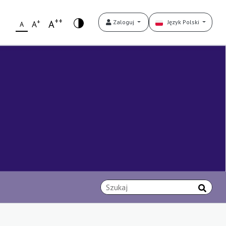
++
+
A
Zaloguj
Język Polski
A
A