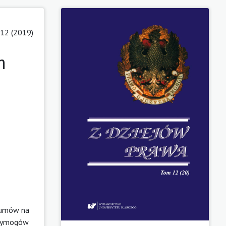
12 (2019)
m
 umów na
o wymogów