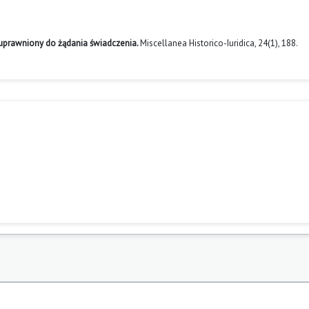
 uprawniony do żądania świadczenia.
Miscellanea Historico-Iuridica,
24
(1),
188.