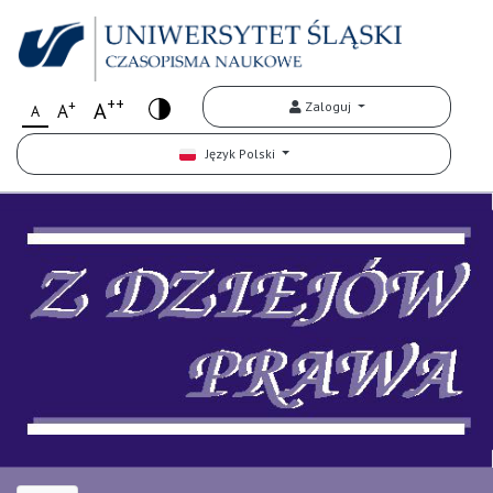
++
+
A
Zaloguj
A
A
Język Polski