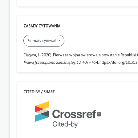
ZASADY CYTOWANIA
Formaty cytowań
Ciągwa, J. (2020). Pierwsza wojna światowa a powstanie Republi
Prawa [czasopismo zamknięte]
,
12
, 407–434. https://doi.org/10.31
CITED BY / SHARE
1