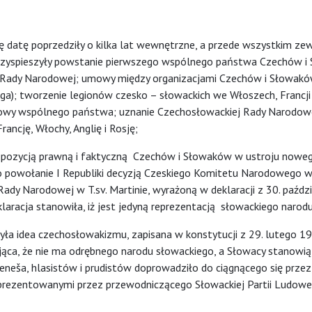
Tę datę poprzedziły o kilka lat wewnętrzne, a przede wszystkim ze
y i przyspieszyły powstanie pierwszego wspólnego państwa Czechów i
j Rady Narodowej; umowy między organizacjami Czechów i Słowaków
); tworzenie legionów czesko – słowackich we Włoszech, Francji i
udowy wspólnego państwa; uznanie Czechosłowackiej Rady Narodow
ancję, Włochy, Anglię i Rosję;
 pozycją prawną i faktyczną Czechów i Słowaków w ustroju nowe
 powołanie I Republiki decyzją Czeskiego Komitetu Narodowego 
Rady Narodowej w T.sv. Martinie, wyrażoną w deklaracji z 30. paździ
laracja stanowiła, iż jest jedyną reprezentacją słowackiego narodu
ła idea czechosłowakizmu, zapisana w konstytucji z 29. lutego 1920
jąca, że nie ma odrębnego narodu słowackiego, a Słowacy stanowią
eneša, hlasistów i prudistów doprowadziło do ciągnącego się przez
eprezentowanymi przez przewodniczącego Słowackiej Partii Ludowe