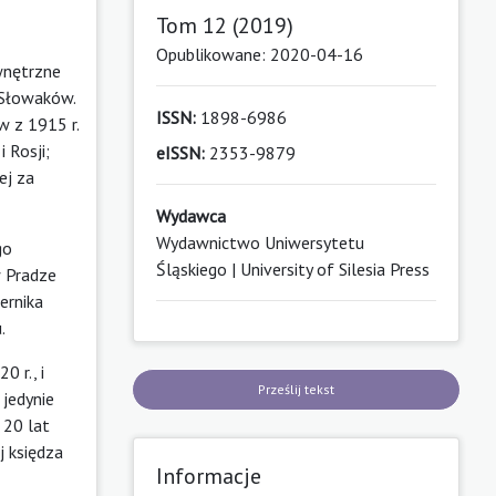
Tom 12 (2019)
Opublikowane: 2020-04-16
wnętrzne
 Słowaków.
ISSN:
1898-6986
 z 1915 r.
 Rosji;
eISSN:
2353-9879
ej za
Wydawca
Wydawnictwo Uniwersytetu
go
Śląskiego | University of Silesia Press
w Pradze
ernika
.
 r., i
Prześlij tekst
 jedynie
 20 lat
j księdza
Informacje