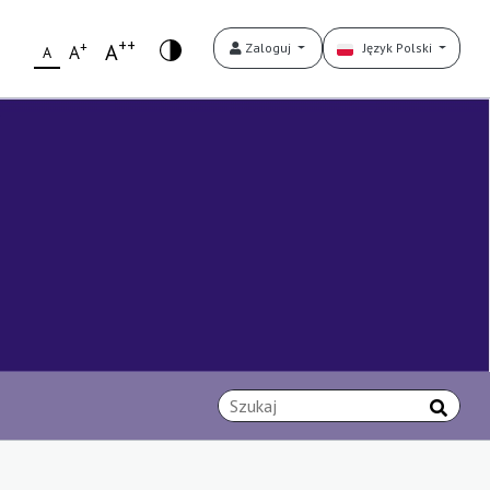
++
+
A
Zaloguj
Język Polski
A
A