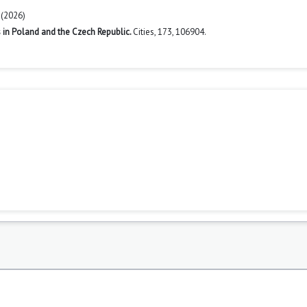
 (2026)
s in Poland and the Czech Republic.
Cities,
173
,
106904.