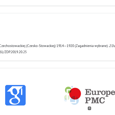
ki Czechosłowackiej (Czesko-Słowackiej) 1914—1920 (Zagadnienia wybrane).
Z D
261/ZDP.2019.20.25
0