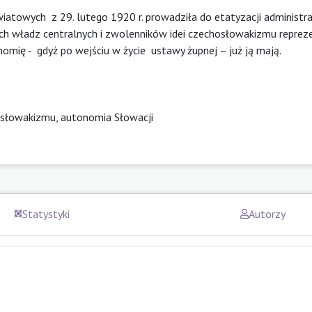
towych z 29. lutego 1920 r. prowadziła do etatyzacji administra
gach władz centralnych i zwolenników idei czechosłowakizmu repr
omię - gdyż po wejściu w życie ustawy żupnej – już ją mają.
hosłowakizmu, autonomia Słowacji
Statystyki
Autorzy