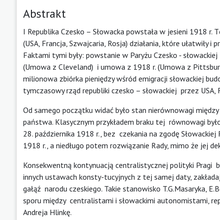
Abstrakt
I Republika Czesko – Słowacka powstała w jesieni 1918 r. 
(USA, Francja, Szwajcaria, Rosja) działania, które ułatwił
Faktami tymi były: powstanie w Paryżu Czesko - słowackie
(Umowa z Cleveland) i umowa z 1918 r. (Umowa z Pittsburga
milionowa zbiórka pieniędzy wśród emigracji słowackiej b
tymczasowy rząd republiki czesko – słowackiej przez USA, Fr
Od samego początku widać było stan nierównowagi między
państwa. Klasycznym przykładem braku tej równowagi było
28. października 1918 r., bez czekania na zgodę Słowackiej 
1918 r., a niedługo potem rozwiązanie Rady, mimo że jej dek
Konsekwentną kontynuacją centralistycznej polityki Pragi by
innych ustawach konsty-tucyjnych z tej samej daty, zakłada
gałąź narodu czeskiego. Takie stanowisko T.G.Masaryka, E.B
sporu między centralistami i słowackimi autonomistami, r
Andreja Hlinkę.