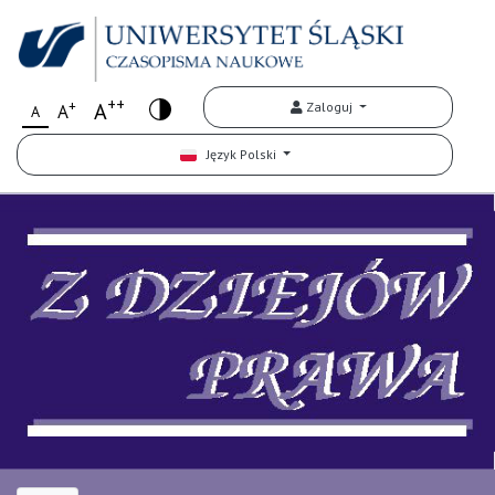
++
+
A
Zaloguj
A
A
Język Polski