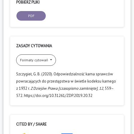
POBIERZ PLIKI
PDF
ZASADY CYTOWANIA
Formaty cytowań
Szczygieł, G. B. (2020). Odpowiedzialność karna sprawców
powracających do przestępstwa w świetle kodeksu karnego
z 1932 r.
Z Dziejów Prawa [czasopismo zamknięte]
,
12
, 559–
572. https://doi.org/10.31261/ZDP.2019.20.32
CITED BY / SHARE