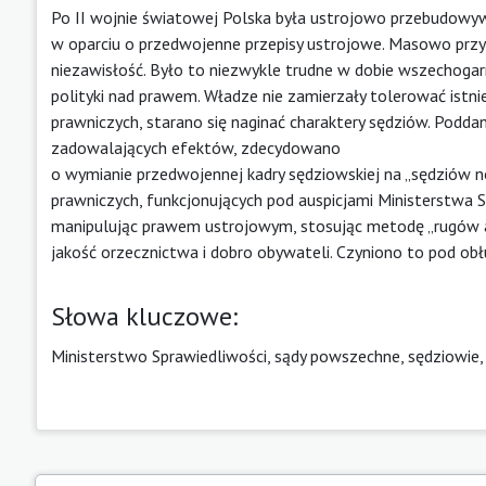
Po II wojnie światowej Polska była ustrojowo przebudow
w oparciu o przedwojenne przepisy ustrojowe. Masowo przy
niezawisłość. Było to niezwykle trudne w dobie wszechogarn
polityki nad prawem. Władze nie zamierzały tolerować istni
prawniczych, starano się naginać charaktery sędziów. Poddan
zadowalających efektów, zdecydowano
o wymianie przedwojennej kadry sędziowskiej na „sędzió
prawniczych, funkcjonujących pod auspicjami Ministerstwa
manipulując prawem ustrojowym, stosując metodę „rugów adm
jakość orzecznictwa i dobro obywateli. Czyniono to pod ob
Słowa kluczowe:
Ministerstwo Sprawiedliwości, sądy powszechne, sędziowie, 