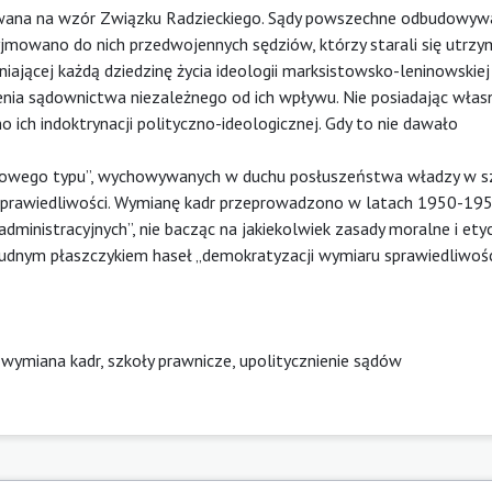
ywana na wzór Związku Radzieckiego. Sądy powszechne odbudowyw
jmowano do nich przedwojennych sędziów, którzy starali się utrz
iającej każdą dziedzinę życia ideologii marksistowsko-leninowskiej
enia sądownictwa niezależnego od ich wpływu. Nie posiadając własn
o ich indoktrynacji polityczno-ideologicznej. Gdy to nie dawało
w nowego typu”, wychowywanych w duchu posłuszeństwa władzy w s
 Sprawiedliwości. Wymianę kadr przeprowadzono w latach 1950-19
inistracyjnych”, nie bacząc na jakiekolwiek zasady moralne i ety
łudnym płaszczykiem haseł „demokratyzacji wymiaru sprawiedliwośc
wymiana kadr, szkoły prawnicze, upolitycznienie sądów