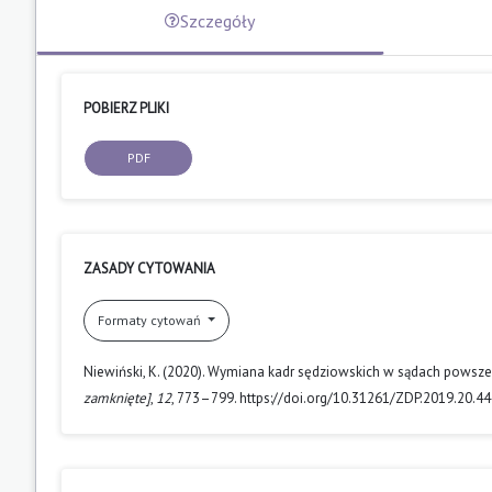
Szczegóły
POBIERZ PLIKI
PDF
ZASADY CYTOWANIA
Formaty cytowań
Niewiński, K. (2020). Wymiana kadr sędziowskich w sądach pows
zamknięte]
,
12
, 773–799. https://doi.org/10.31261/ZDP.2019.20.44