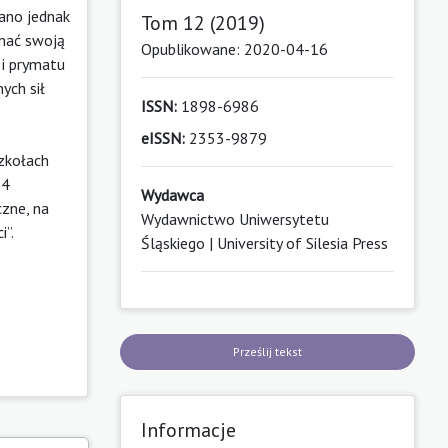
ano jednak
Tom 12 (2019)
ymać swoją
Opublikowane: 2020-04-16
 i prymatu
ych sił
ISSN:
1898-6986
eISSN:
2353-9879
zkołach
54
Wydawca
czne, na
Wydawnictwo Uniwersytetu
i”.
Śląskiego | University of Silesia Press
Prześlij tekst
Informacje