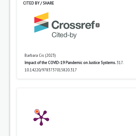
CITED BY / SHARE
2
Barbara Cis (2023)
Impact of the COVID-19 Pandemic on Justice Systems.
317.
10.14220/9783737015820.317
Kamil Niewiński (2020)
Sąd Apelacyjny w Białymstoku w latach 1949-1950.
Miscellanea H
10.15290/mhi.2020.19.02.20