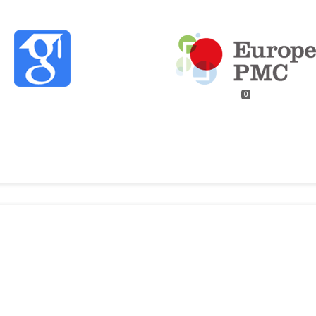
0
istorico-Iuridica,
19
(2),
405.