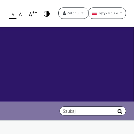
++
+
A
Zaloguj
Język Polski
A
A