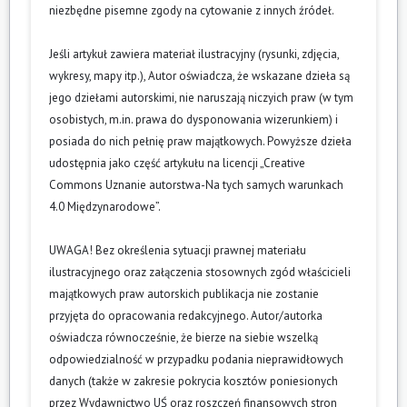
niezbędne pisemne zgody na cytowanie z innych źródeł.
Jeśli artykuł zawiera materiał ilustracyjny (rysunki, zdjęcia,
wykresy, mapy itp.), Autor oświadcza, że wskazane dzieła są
jego dziełami autorskimi, nie naruszają niczyich praw (w tym
osobistych, m.in. prawa do dysponowania wizerunkiem) i
posiada do nich pełnię praw majątkowych. Powyższe dzieła
udostępnia jako część artykułu na licencji „Creative
Commons Uznanie autorstwa-Na tych samych warunkach
4.0 Międzynarodowe”.
UWAGA! Bez określenia sytuacji prawnej materiału
ilustracyjnego oraz załączenia stosownych zgód właścicieli
majątkowych praw autorskich publikacja nie zostanie
przyjęta do opracowania redakcyjnego. Autor/autorka
oświadcza równocześnie, że bierze na siebie wszelką
odpowiedzialność w przypadku podania nieprawidłowych
danych (także w zakresie pokrycia kosztów poniesionych
przez Wydawnictwo UŚ oraz roszczeń finansowych stron