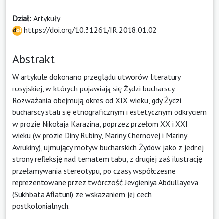
Dział:
Artykuły
https://doi.org/10.31261/IR.2018.01.02
Abstrakt
W artykule dokonano przeglądu utworów literatury
rosyjskiej, w których pojawiają się Żydzi bucharscy.
Rozważania obejmują okres od XIX wieku, gdy Żydzi
bucharscy stali się etnograficznym i estetycznym odkryciem
w prozie Nikołaja Karazina, poprzez przełom XX i XXI
wieku (w prozie Diny Rubiny, Mariny Chernovej i Mariny
Avrukiny), ujmujący motyw bucharskich Żydów jako z jednej
strony refleksję nad tematem tabu, z drugiej zaś ilustrację
przełamywania stereotypu, po czasy współczesne
reprezentowane przez twórczość Jevgieniya Abdullayeva
(Sukhbata Aflatuni) ze wskazaniem jej cech
postkolonialnych.