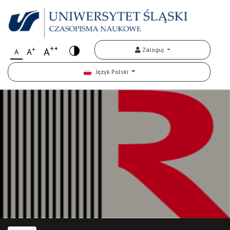
++
+
A
Zaloguj
A
A
Język Polski