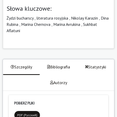
Słowa kluczowe:
Żydzi bucharscy
,
literatura rosyjska
,
Nikolay Karazin
,
Dina
Rubina
,
Marina Chernova
,
Marina Avrukina
,
Sukhbat
Aflatuni
Szczegóły
Bibliografia
Statystyki
Autorzy
POBIERZ PLIKI
PDF (Русский)