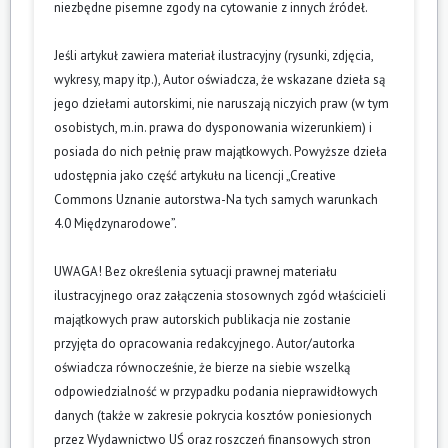
niezbędne pisemne zgody na cytowanie z innych źródeł.
Jeśli artykuł zawiera materiał ilustracyjny (rysunki, zdjęcia,
wykresy, mapy itp.), Autor oświadcza, że wskazane dzieła są
jego dziełami autorskimi, nie naruszają niczyich praw (w tym
osobistych, m.in. prawa do dysponowania wizerunkiem) i
posiada do nich pełnię praw majątkowych. Powyższe dzieła
udostępnia jako część artykułu na licencji „Creative
Commons Uznanie autorstwa-Na tych samych warunkach
4.0 Międzynarodowe”.
UWAGA! Bez określenia sytuacji prawnej materiału
ilustracyjnego oraz załączenia stosownych zgód właścicieli
majątkowych praw autorskich publikacja nie zostanie
przyjęta do opracowania redakcyjnego. Autor/autorka
oświadcza równocześnie, że bierze na siebie wszelką
odpowiedzialność w przypadku podania nieprawidłowych
danych (także w zakresie pokrycia kosztów poniesionych
przez Wydawnictwo UŚ oraz roszczeń finansowych stron