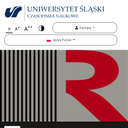
++
+
A
Zaloguj
A
A
Język Polski