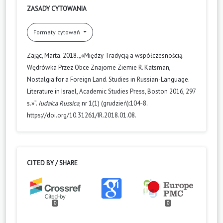
ZASADY CYTOWANIA
Formaty cytowań
Zając, Marta. 2018. „«Między Tradycją a współczesnością.
Wędrówka Przez Obce Znajome Ziemie R. Katsman,
Nostalgia for a Foreign Land. Studies in Russian-Language.
Literature in Israel, Academic Studies Press, Boston 2016, 297
s.»”.
Iudaica Russica
, nr 1(1) (grudzień):104-8.
https://doi.org/10.31261/IR.2018.01.08.
CITED BY / SHARE
0
0