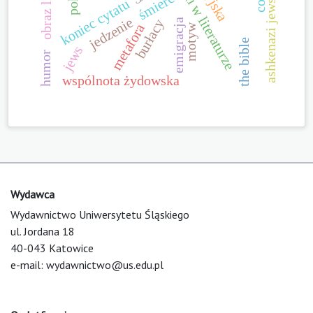
obraz śmierci w literaturze
śmierć
koniec cytatu
ashkenazi jews
jedzenie
burłacy
emigracja
metafora
motyw
the bible
jews
humor
wspólnota żydowska
Wydawca
Wydawnictwo Uniwersytetu Śląskiego
ul. Jordana 18
40-043 Katowice
e-mail:
wydawnictwo@us.edu.pl