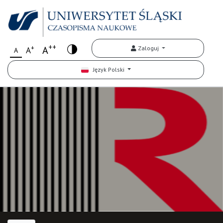
++
+
A
Zaloguj
A
A
Język Polski