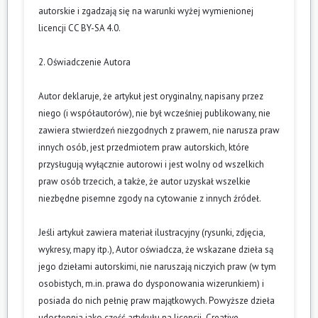
autorskie i zgadzają się na warunki wyżej wymienionej
licencji CC BY-SA 4.0.
2. Oświadczenie Autora
Autor deklaruje, że artykuł jest oryginalny, napisany przez
niego (i współautorów), nie był wcześniej publikowany, nie
zawiera stwierdzeń niezgodnych z prawem, nie narusza praw
innych osób, jest przedmiotem praw autorskich, które
przysługują wyłącznie autorowi i jest wolny od wszelkich
praw osób trzecich, a także, że autor uzyskał wszelkie
niezbędne pisemne zgody na cytowanie z innych źródeł.
Jeśli artykuł zawiera materiał ilustracyjny (rysunki, zdjęcia,
wykresy, mapy itp.), Autor oświadcza, że wskazane dzieła są
jego dziełami autorskimi, nie naruszają niczyich praw (w tym
osobistych, m.in. prawa do dysponowania wizerunkiem) i
posiada do nich pełnię praw majątkowych. Powyższe dzieła
udostępnia jako część artykułu na licencji „Creative