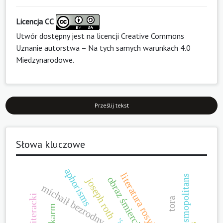
Licencja CC
Utwór dostępny jest na licencji
Creative Commons
Uznanie autorstwa – Na tych samych warunkach 4.0
Miedzynarodowe
.
Prześlij tekst
Słowa kluczowe
aphorisms
literatura rosyjska
cosmopolitans
joseph roth
michaił bezrodny
obraz literacki
tora
pokarm