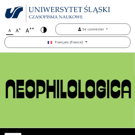
++
+
A
Se connecter
A
A
Français (France)