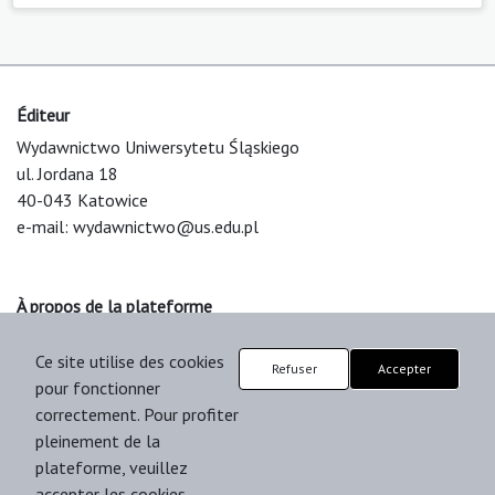
Éditeur
Wydawnictwo Uniwersytetu Śląskiego
ul. Jordana 18
40-043 Katowice
e-mail:
wydawnictwo@us.edu.pl
À propos de la plateforme
© 2025 Uniwersytet Śląski w Katowicach
Ce site utilise des cookies
Support & Customization by LIBCOM
Refuser
Accepter
pour fonctionner
Platform & Workflow by OJS/PKP
correctement. Pour profiter
pleinement de la
plateforme, veuillez
accepter les cookies.