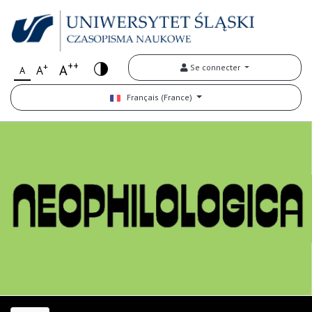
++
+
A
Se connecter
A
A
Français (France)