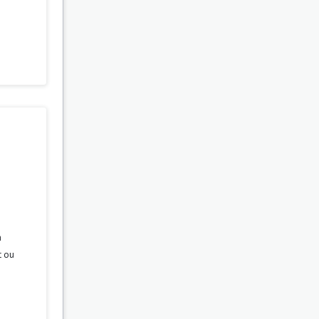
a
t ou