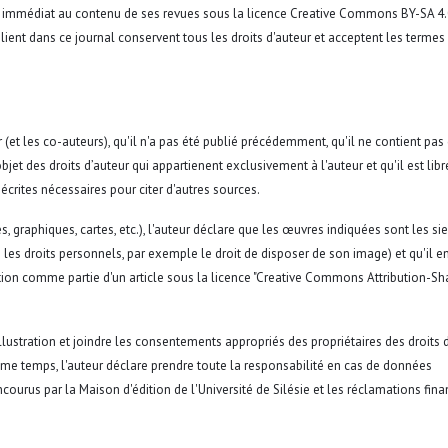
e et immédiat au contenu de ses revues sous la licence Creative Commons BY-SA 4
ient dans ce journal conservent tous les droits d'auteur et acceptent les termes
teur (et les co-auteurs), qu'il n'a pas été publié précédemment, qu'il ne contient pas
l'objet des droits d’auteur qui appartienent exclusivement à l'auteur et qu'il est lib
 écrites nécessaires pour citer d'autres sources.
es, graphiques, cartes, etc.), l'auteur déclare que les œuvres indiquées sont les si
 les droits personnels, par exemple le droit de disposer de son image) et qu'il en
ition comme partie d'un article sous la licence "Creative Commons Attribution-Sh
lustration et joindre les consentements appropriés des propriétaires des droits d
même temps, l'auteur déclare prendre toute la responsabilité en cas de données
courus par la Maison d'édition de l'Université de Silésie et les réclamations fina