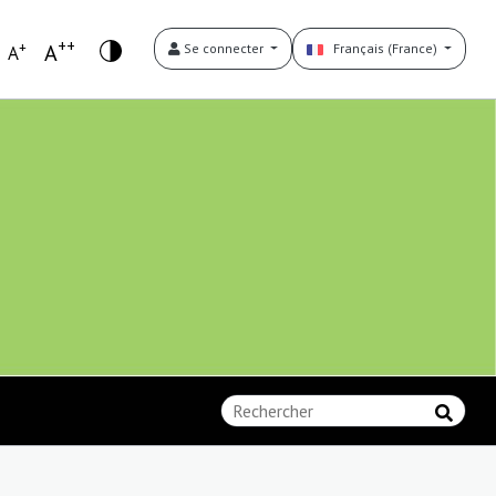
++
+
A
Se connecter
Français (France)
A