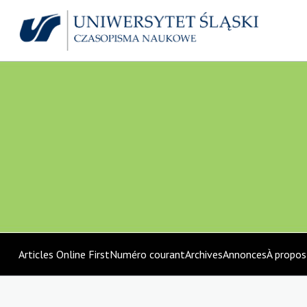
Articles Online First
Numéro courant
Archives
Annonces
À propo