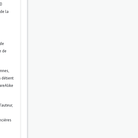
.0
 de la
 de
re de
ennes,
 détient
areAlike
'auteur,
ncières