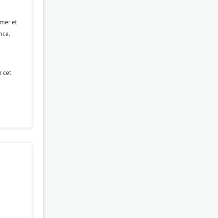
rmer et
nce.
r cet