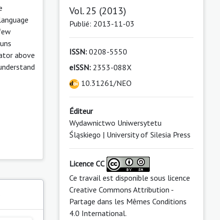
e
Vol. 25 (2013)
 language
Publié: 2013-11-03
 few
ouns
ISSN:
0208-5550
lator above
 understand
eISSN:
2353-088X
10.31261/NEO
Éditeur
Wydawnictwo Uniwersytetu
Śląskiego | University of Silesia Press
Licence CC
Ce travail est disponible sous licence
Creative Commons Attribution -
s
Partage dans les Mêmes Conditions
4.0 International
.