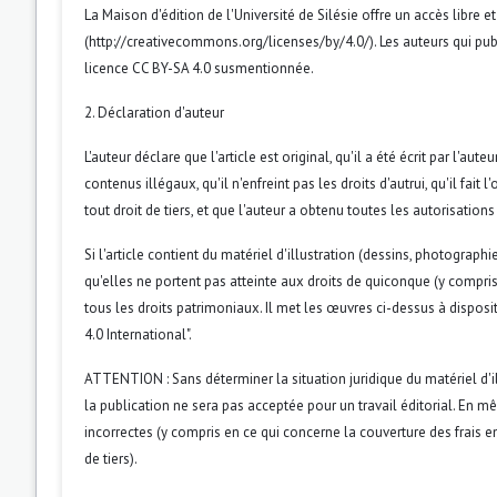
La Maison d'édition de l'Université de Silésie offre un accès libr
(http://creativecommons.org/licenses/by/4.0/). Les auteurs qui publ
licence CC BY-SA 4.0 susmentionnée.
2. Déclaration d'auteur
L'auteur déclare que l'article est original, qu'il a été écrit par l'au
contenus illégaux, qu'il n'enfreint pas les droits d'autrui, qu'il fait 
tout droit de tiers, et que l'auteur a obtenu toutes les autorisations
Si l'article contient du matériel d'illustration (dessins, photographi
qu'elles ne portent pas atteinte aux droits de quiconque (y compris
tous les droits patrimoniaux. Il met les œuvres ci-dessus à dispos
4.0 International".
ATTENTION : Sans déterminer la situation juridique du matériel d'il
la publication ne sera pas acceptée pour un travail éditorial. En 
incorrectes (y compris en ce qui concerne la couverture des frais en
de tiers).