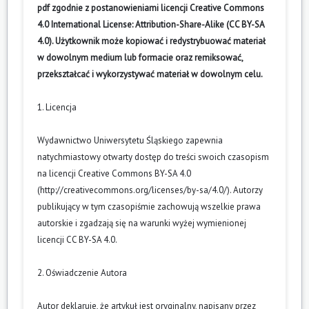
pdf zgodnie z postanowieniami licencji Creative Commons
4.0 International License: Attribution-Share-Alike (CC BY-SA
4.0). Użytkownik może kopiować i redystrybuować materiał
w dowolnym medium lub formacie oraz remiksować,
przekształcać i wykorzystywać materiał w dowolnym celu.
1. Licencja
Wydawnictwo Uniwersytetu Śląskiego zapewnia
natychmiastowy otwarty dostęp do treści swoich czasopism
na licencji Creative Commons BY-SA 4.0
(
http://creativecommons.org/licenses/by-sa/4.0/
). Autorzy
publikujący w tym czasopiśmie zachowują wszelkie prawa
autorskie i zgadzają się na warunki wyżej wymienionej
licencji CC BY-SA 4.0.
2. Oświadczenie Autora
Autor deklaruje, że artykuł jest oryginalny, napisany przez