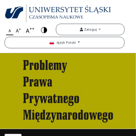
++
+
A
Zaloguj
A
A
Język Polski