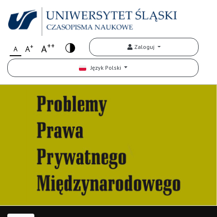
++
+
A
Zaloguj
A
A
Język Polski