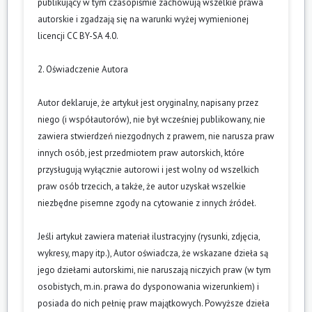
publikujący w tym czasopiśmie zachowują wszelkie prawa
autorskie i zgadzają się na warunki wyżej wymienionej
licencji CC BY-SA 4.0.
2. Oświadczenie Autora
Autor deklaruje, że artykuł jest oryginalny, napisany przez
niego (i współautorów), nie był wcześniej publikowany, nie
zawiera stwierdzeń niezgodnych z prawem, nie narusza praw
innych osób, jest przedmiotem praw autorskich, które
przysługują wyłącznie autorowi i jest wolny od wszelkich
praw osób trzecich, a także, że autor uzyskał wszelkie
niezbędne pisemne zgody na cytowanie z innych źródeł.
Jeśli artykuł zawiera materiał ilustracyjny (rysunki, zdjęcia,
wykresy, mapy itp.), Autor oświadcza, że wskazane dzieła są
jego dziełami autorskimi, nie naruszają niczyich praw (w tym
osobistych, m.in. prawa do dysponowania wizerunkiem) i
posiada do nich pełnię praw majątkowych. Powyższe dzieła