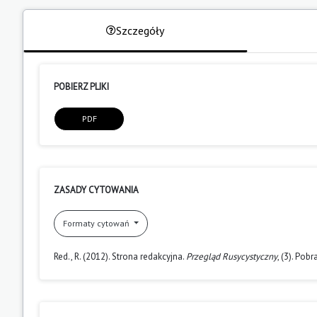
Szczegóły
POBIERZ PLIKI
PDF
ZASADY CYTOWANIA
Formaty cytowań
Red., R. (2012). Strona redakcyjna.
Przegląd Rusycystyczny
, (3). Pob