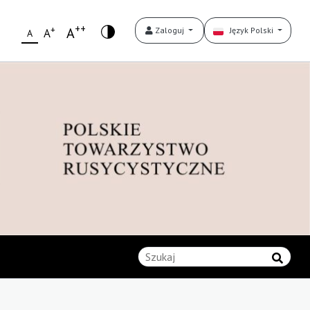
++
+
A
Zaloguj
Język Polski
A
A