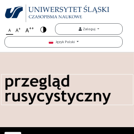
++
+
A
Zaloguj
A
A
Język Polski