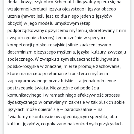
dodat-kowy język obcy. Schemat bilingwalny opiera się na
wzajemnej korelacji języka ojczystego i języka obcego
ucznia (nawet jeśli jest to dla niego jeden z języków
obcych) w jego modelu umysłowym (etap
podporządkowany ojczystemu myśleniu, skorelowany z nim
i współrzędnie złożony). Jednocześnie w specyfice
kompetencji polsko-rosyjskiej silnie zaakcentowano
determinizm ojczystego myślenia, języka, kultury, zwyczaju
społecznego. W związku z tym skuteczność bilingwalna
polsko-rosyjska w znacznej mierze promuje zachowanie,
które ma na celu przełamanie transferu i myślenia
zaprogramowanego przez bliskie — a jednak odmienne —
postrzeganie świata. Niezależnie od podejścia
komunikacyjnego i w ramach niego efektywność procesu
dydaktycznego w omawianym zakresie w tak bliskich sobie
językach może opierać się — paradoksalnie — na
świadomym kontraście uwzględniającym specyfikę obu
kultur i języków, co pokazano na konkretnych przykładach.