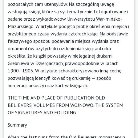
pozostałych tam utensyliów. Na szczególną uwagę
zasługują księgi, które są systematycznie fotografowane i
badane przez wykładowców Uniwersytetu War-mińsko-
Mazurskiego. W artykule podjęto próbę określenia miejsca i
przybliżonego czasu wydania czterech ksiąg. Na podstawie
fałszywego sposobu podawania miejsca wydania oraz
ornamentów użytych do ozdobienia księgi autorka
określiła, że książki powstały w nielegalnej drukarni
Grebniewa w Dziergaczach, prawdopodobnie w latach
1900–1905. W artykule scharakteryzowano inną cechę
pozwalającą identyfi kować tę drukarnię — sposób
numeracji arkuszy oraz kart w księgach.
THE TIME AND PLACE OF PUBLICATION OLD
BELIEVERS’ VOLUMES FROM WOJNOWO. THE SYSTEM
OF SIGNATURES AND FOLIOING
Summary
When the last nuns from the Old Believers’ monastery in