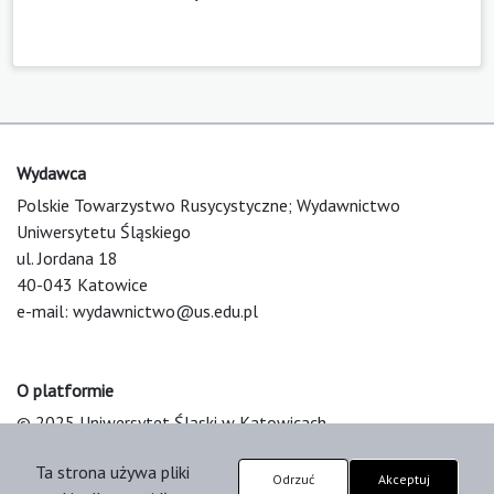
Wydawca
Polskie Towarzystwo Rusycystyczne; Wydawnictwo
Uniwersytetu Śląskiego
ul. Jordana 18
40-043 Katowice
e-mail:
wydawnictwo@us.edu.pl
O platformie
© 2025 Uniwersytet Śląski w Katowicach
Support & Customization by LIBCOM
Ta strona używa pliki
Platform & Workflow by OJS/PKP
Odrzuć
Akceptuj