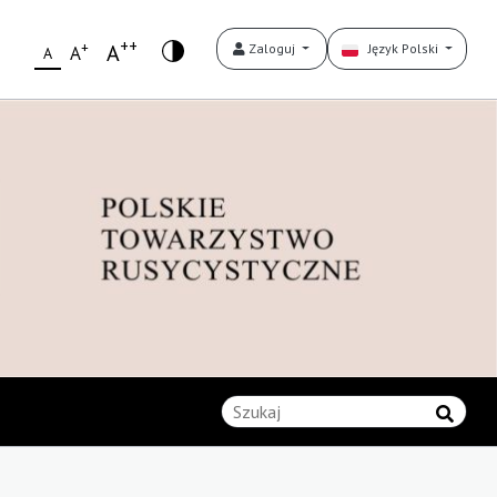
++
+
A
Zaloguj
Język Polski
A
A