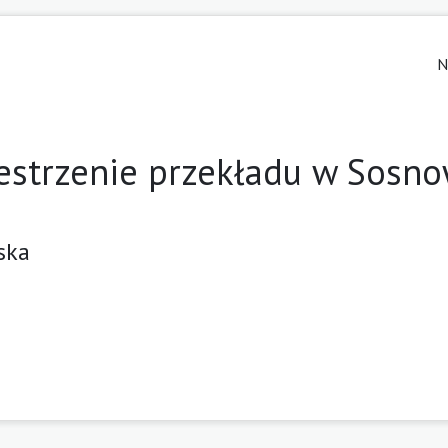
N
estrzenie przekładu w Sosn
ska