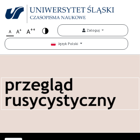
++
+
A
Zaloguj
A
A
Język Polski