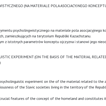
ISTYCZNEGO (NA MATERIALE POLA ASOCJACYJNEGO KONCEPT
erymentu psycholing­wistycznego na materiale pola asocjacyjnego 
h, zamieszkujących na terytorium Republiki Kazachstanu.
nym z istotnych para­metrów konceptu ojczyzna i stanowi jego nieo
UISTIC EXPERIMENT (ON THE BASIS OF THE MATERIAL RELATE
)
 psycholinguistic experiment on the of the material related to the 
usness of the Slavic societies living in the territory of the Republ
crucial features of the concept of the homeland and constitutes i