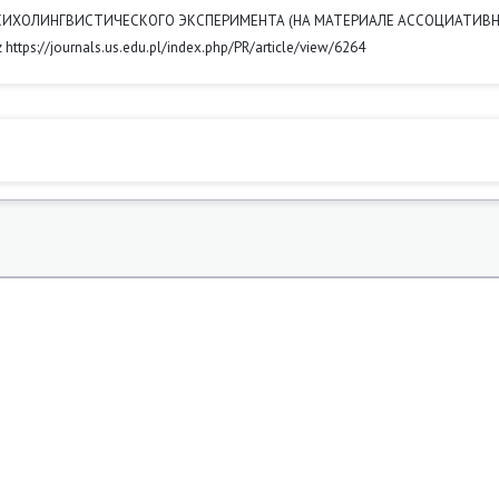
Х ПСИХОЛИНГВИСТИЧЕСКОГО ЭКСПЕРИМЕНТА (НА МАТЕРИАЛЕ АССОЦИАТИВ
 z https://journals.us.edu.pl/index.php/PR/article/view/6264