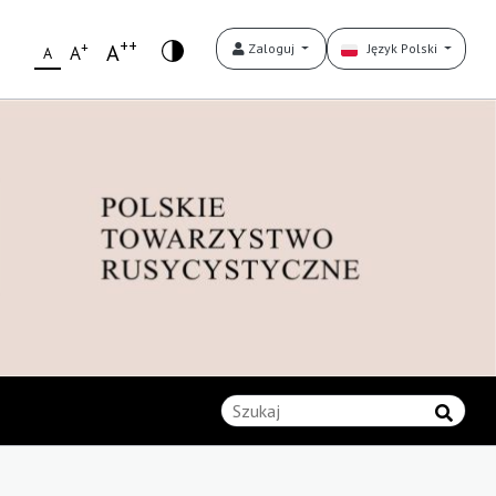
++
+
A
Zaloguj
Język Polski
A
A