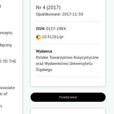
U
Nr 4 (2017)
Opublikowane: 2017-11-30
ISSN:
0137-298X
konceptu
10.31261/pr
dłączną
Wydawca
Polskie Towarzystwo Rusycystyczne
D TO THE
oraz Wydawnictwo Uniwersytetu
Śląskiego
associate
ic of
Prześlij tekst
ts