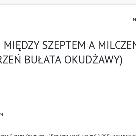
N
I MIĘDZY SZEPTEM A MILCZE
RZEŃ BUŁATA OKUDŻAWY)
ЕМ
каза Булата Окуджавы "Девушка моей мечты" (1985), основанно