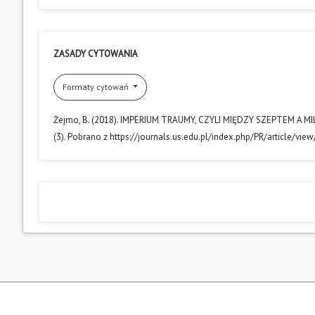
ZASADY CYTOWANIA
Formaty cytowań
Żejmo, B. (2018). IMPERIUM TRAUMY, CZYLI MIĘDZY SZEPTEM 
(3). Pobrano z https://journals.us.edu.pl/index.php/PR/article/vie