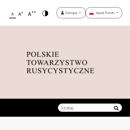
++
+
A
Zaloguj
Język Polski
A
A