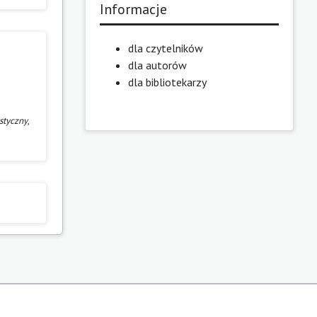
Informacje
dla czytelników
dla autorów
dla bibliotekarzy
styczny
,