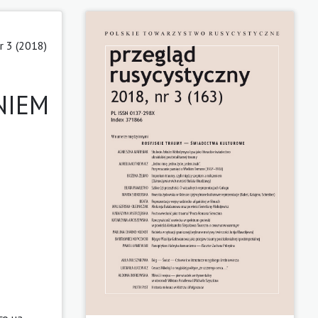
r 3 (2018)
NIEM
го на