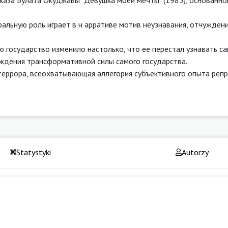
тральную роль играет в н арративе мотив неузнавания, отчужден
ю государство изменило настолько, что ее перестал узнавать с
уждения трансформативной силы самого государства.
террора, всеохватывающая аллегория субъективного опыта репр
Statystyki
Autorzy