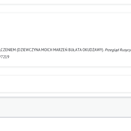
A MILCZENIEM (DZIEWCZYNA MOICH MARZEŃ BUŁATA OKUDŻAWY).
Przegląd Rusycy
w/7219