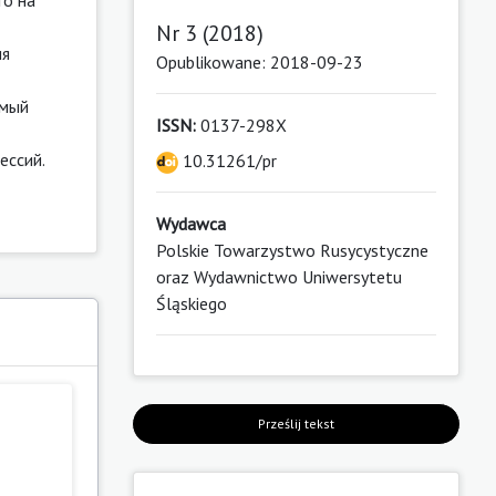
Nr 3 (2018)
ия
Opublikowane: 2018-09-23
амый
ISSN:
0137-298X
ессий.
10.31261/pr
Wydawca
Polskie Towarzystwo Rusycystyczne
oraz Wydawnictwo Uniwersytetu
Śląskiego
Prześlij tekst