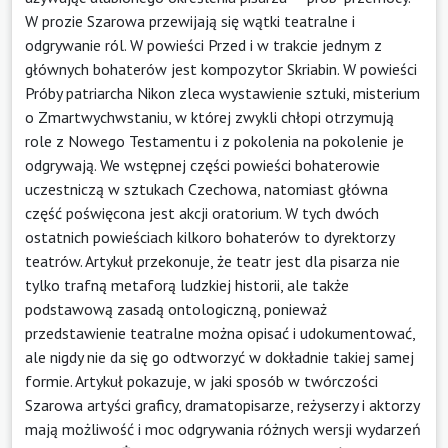
W prozie Szarowa przewijają się wątki teatralne i
odgrywanie ról. W powieści Przed i w trakcie jednym z
głównych bohaterów jest kompozytor Skriabin. W powieści
Próby patriarcha Nikon zleca wystawienie sztuki, misterium
o Zmartwychwstaniu, w której zwykli chłopi otrzymują
role z Nowego Testamentu i z pokolenia na pokolenie je
odgrywają. We wstępnej części powieści bohaterowie
uczestniczą w sztukach Czechowa, natomiast główna
część poświęcona jest akcji oratorium. W tych dwóch
ostatnich powieściach kilkoro bohaterów to dyrektorzy
teatrów. Artykuł przekonuje, że teatr jest dla pisarza nie
tylko trafną metaforą ludzkiej historii, ale także
podstawową zasadą ontologiczną, ponieważ
przedstawienie teatralne można opisać i udokumentować,
ale nigdy nie da się go odtworzyć w dokładnie takiej samej
formie. Artykuł pokazuje, w jaki sposób w twórczości
Szarowa artyści graficy, dramatopisarze, reżyserzy i aktorzy
mają możliwość i moc odgrywania różnych wersji wydarzeń