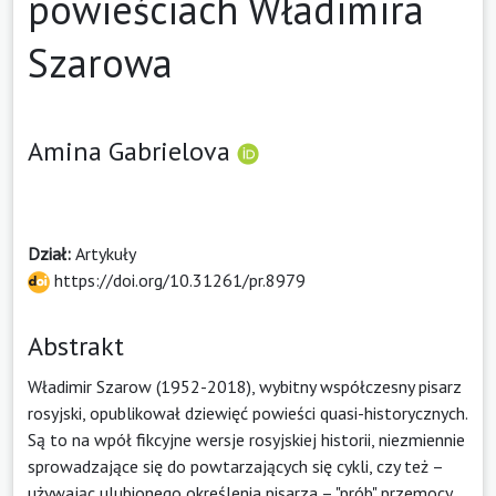
powieściach Władimira
Szarowa
Amina Gabrielova
Dział:
Artykuły
https://doi.org/10.31261/pr.8979
Abstrakt
Władimir Szarow (1952-2018), wybitny współczesny pisarz
rosyjski, opublikował dziewięć powieści quasi-historycznych.
Są to na wpół fikcyjne wersje rosyjskiej historii, niezmiennie
sprowadzające się do powtarzających się cykli, czy też –
używając ulubionego określenia pisarza – "prób" przemocy.