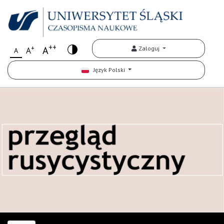
++
+
A
Zaloguj
A
A
Język Polski