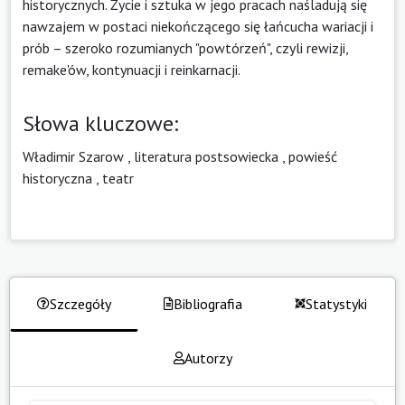
historycznych. Życie i sztuka w jego pracach naśladują się
nawzajem w postaci niekończącego się łańcucha wariacji i
prób – szeroko rozumianych "powtórzeń", czyli rewizji,
remake'ów, kontynuacji i reinkarnacji.
Słowa kluczowe:
Władimir Szarow
,
literatura postsowiecka
,
powieść
historyczna
,
teatr
Szczegóły
Bibliografia
Statystyki
Autorzy