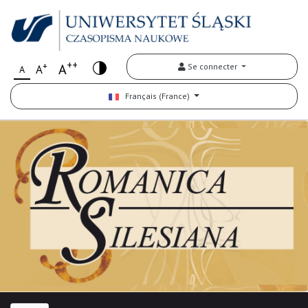
++
+
A
Se connecter
A
A
Français (France)