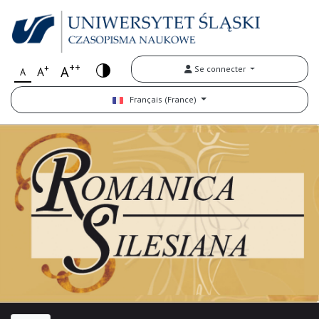
++
+
A
Se connecter
A
A
Français (France)