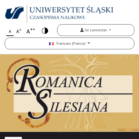
++
+
A
Se connecter
A
A
Français (France)