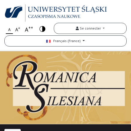
++
+
A
Se connecter
A
A
Français (France)