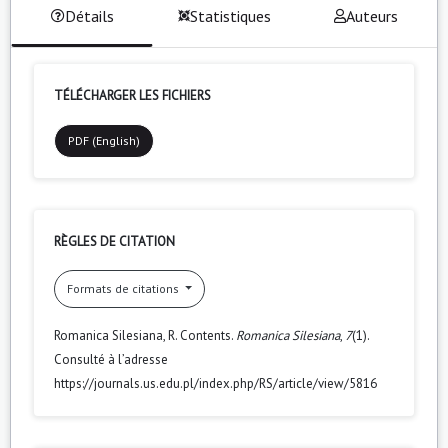
Détails
Statistiques
Auteurs
TÉLÉCHARGER LES FICHIERS
PDF (English)
RÈGLES DE CITATION
Formats de citations
Romanica Silesiana, R. Contents.
Romanica Silesiana
,
7
(1).
Consulté à l’adresse
https://journals.us.edu.pl/index.php/RS/article/view/5816