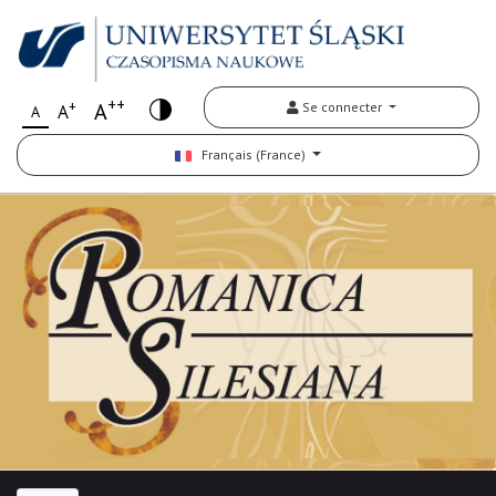
++
+
A
Se connecter
A
A
Français (France)