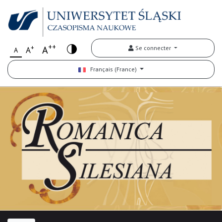
++
+
A
Se connecter
A
A
Français (France)