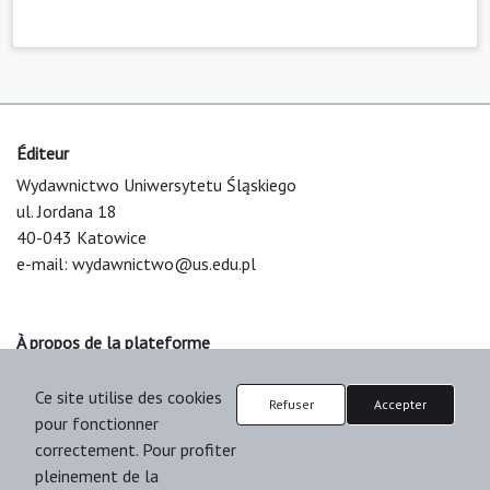
Éditeur
Wydawnictwo Uniwersytetu Śląskiego
ul. Jordana 18
40-043 Katowice
e-mail:
wydawnictwo@us.edu.pl
À propos de la plateforme
© 2025 Uniwersytet Śląski w Katowicach
Ce site utilise des cookies
Support & Customization by LIBCOM
Refuser
Accepter
pour fonctionner
Platform & Workflow by OJS/PKP
correctement. Pour profiter
pleinement de la