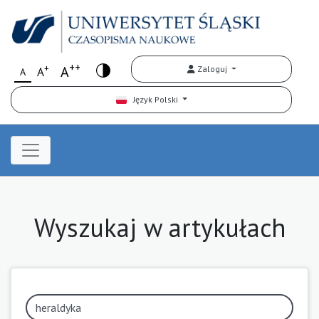
++
+
A
Zaloguj
A
A
Język Polski
Wyszukaj w artykułach