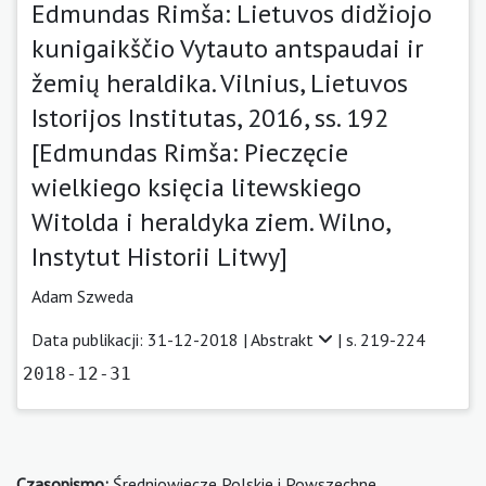
Edmundas Rimša: Lietuvos didžiojo
kunigaikščio Vytauto antspaudai ir
žemių heraldika. Vilnius, Lietuvos
Istorijos Institutas, 2016, ss. 192
[Edmundas Rimša: Pieczęcie
wielkiego księcia litewskiego
Witolda i heraldyka ziem. Wilno,
Instytut Historii Litwy]
Adam Szweda
Data publikacji: 31-12-2018 |
Abstrakt
| s. 219-224
2018-12-31
Czasopismo:
Średniowiecze Polskie i Powszechne