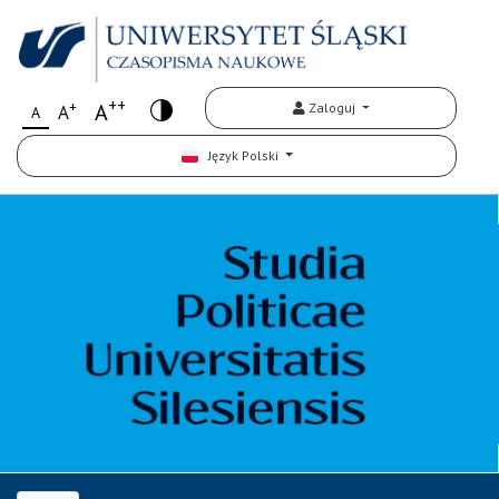
++
+
A
Zaloguj
A
A
Język Polski