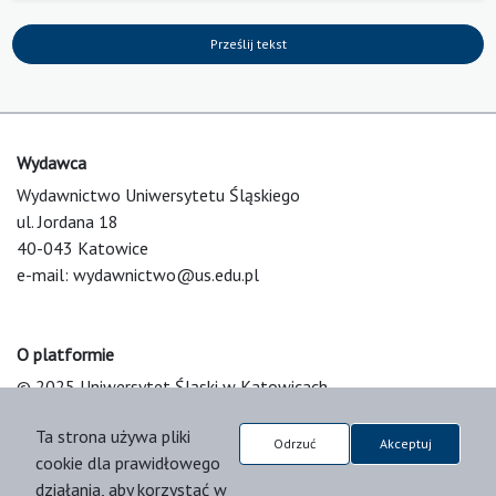
Prześlij tekst
Wydawca
Wydawnictwo Uniwersytetu Śląskiego
ul. Jordana 18
40-043 Katowice
e-mail:
wydawnictwo@us.edu.pl
O platformie
© 2025 Uniwersytet Śląski w Katowicach
Support & Customization by LIBCOM
Ta strona używa pliki
Platform & Workflow by OJS/PKP
Odrzuć
Akceptuj
cookie dla prawidłowego
działania, aby korzystać w