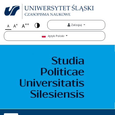
++
+
A
Zaloguj
A
A
Język Polski