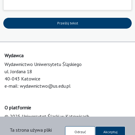
Prześlij tekst
Wydawca
Wydawnictwo Uniwersytetu Śląskiego
ul. Jordana 18
40-043 Katowice
e-mail:
wydawnictwo@us.edu.pl
O platformie
© 2025 Uniwersytet Śląski w Katowicach
Support & Customization by LIBCOM
Ta strona używa pliki
Platform & Workflow by OJS/PKP
Odrzuć
Akceptuj