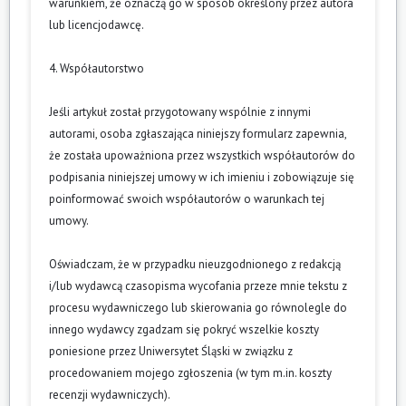
warunkiem, że oznaczą go w sposób określony przez autora
lub licencjodawcę.
4. Współautorstwo
Jeśli artykuł został przygotowany wspólnie z innymi
autorami, osoba zgłaszająca niniejszy formularz zapewnia,
że została upoważniona przez wszystkich współautorów do
podpisania niniejszej umowy w ich imieniu i zobowiązuje się
poinformować swoich współautorów o warunkach tej
umowy.
Oświadczam, że w przypadku nieuzgodnionego z redakcją
i/lub wydawcą czasopisma wycofania przeze mnie tekstu z
procesu wydawniczego lub skierowania go równolegle do
innego wydawcy zgadzam się pokryć wszelkie koszty
poniesione przez Uniwersytet Śląski w związku z
procedowaniem mojego zgłoszenia (w tym m.in. koszty
recenzji wydawniczych).