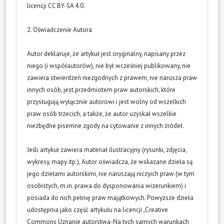
licencji CC BY-SA 4.0.
2. Oświadczenie Autora
Autor deklaruje, że artykuł jest oryginalny, napisany przez
niego (i współautorów), nie był wcześniej publikowany, nie
zawiera stwierdzeń niezgodnych z prawem, nie narusza praw
innych osób, jest przedmiotem praw autorskich, które
przysługują wyłącznie autorowi i jest wolny od wszelkich
praw osób trzecich, a także, że autor uzyskał wszelkie
niezbędne pisemne zgody na cytowanie z innych źródeł.
Jeśli artykuł zawiera materiał ilustracyjny (rysunki, zdjęcia,
wykresy, mapy itp.), Autor oświadcza, że wskazane dzieła są
jego dziełami autorskimi, nie naruszają niczyich praw (w tym
osobistych, m.in. prawa do dysponowania wizerunkiem) i
posiada do nich pełnię praw majątkowych. Powyższe dzieła
udostępnia jako część artykułu na licencji „Creative
Commons Uznanie autorstwa-Na tych samych warunkach