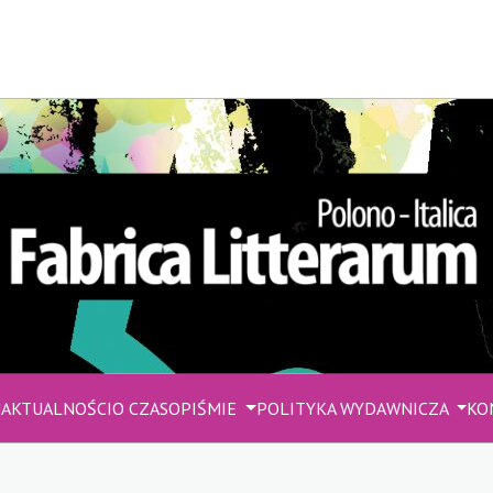
M
AKTUALNOŚCI
O CZASOPIŚMIE
POLITYKA WYDAWNICZA
KO