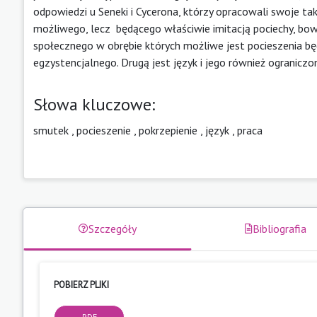
odpowiedzi u Seneki i Cycerona, którzy opracowali swoje tak
możliwego, lecz będącego właściwie imitacją pociechy, bowie
społecznego w obrębie których możliwe jest pocieszenia bę
egzystencjalnego. Drugą jest język i jego również ogranicz
Słowa kluczowe:
smutek
,
pocieszenie
,
pokrzepienie
,
język
,
praca
Szczegóły
Bibliografia
POBIERZ PLIKI
PDF