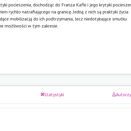
tyki pocieszenia, dochodząc do Franza Kafki i jego krytyki pociesze
m rychło natrafiającego na granicę. Jedną z nich są praktyki życia
dące mobilizacją do ich podtrzymania, lecz niedotykające smutku
one możliwości w tym zakresie.
Statystyki
Autorz