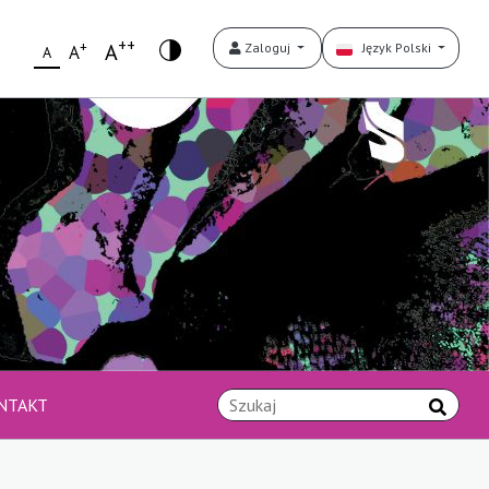
++
+
A
Zaloguj
Język Polski
A
A
NTAKT