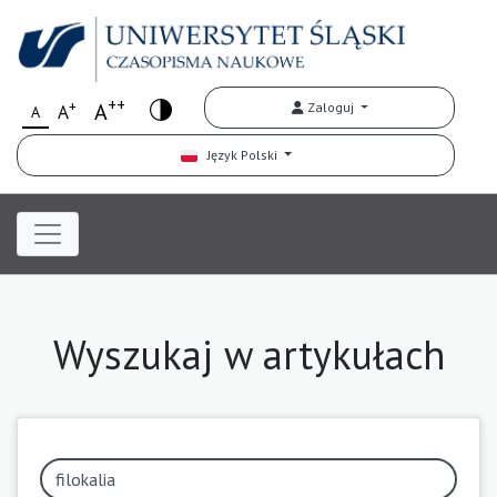
++
+
A
Zaloguj
A
A
Język Polski
Wyszukaj w artykułach