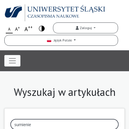
++
+
A
Zaloguj
A
A
Język Polski
Wyszukaj w artykułach