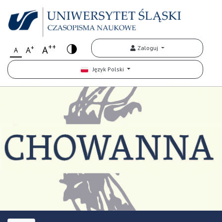
++
+
A
Zaloguj
A
A
Język Polski