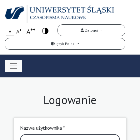
++
+
A
Zaloguj
A
A
Język Polski
Logowanie
Nazwa użytkownika *