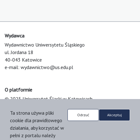
Wydawca
Wydawnictwo Uniwersytetu Śląskiego
ul. Jordana 18
40-043 Katowice
e-mail:
wydawnictwo@us.edu.pl
O platformie
© 2025 Uniwersytet Śląski w Katowicach
Support & Customization by LIBCOM
Ta strona używa pliki
Platform & Workflow by OJS/PKP
Odrzuć
Akceptuj
cookie dla prawidłowego
działania, aby korzystać w
pełni z portalu należy