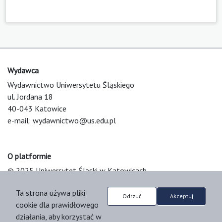
Wydawca
Wydawnictwo Uniwersytetu Śląskiego
ul. Jordana 18
40-043 Katowice
e-mail:
wydawnictwo@us.edu.pl
O platformie
© 2025 Uniwersytet Śląski w Katowicach
Support & Customization by LIBCOM
Ta strona używa pliki
Platform & Workflow by OJS/PKP
Odrzuć
Akceptuj
cookie dla prawidłowego
działania, aby korzystać w