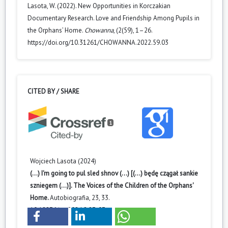
Lasota, W. (2022). New Opportunities in Korczakian
Documentary Research. Love and Friendship Among Pupils in
the Orphans’ Home.
Chowanna
, (2(59), 1–26.
https://doi.org/10.31261/CHOWANNA.2022.59.03
CITED BY / SHARE
1
Wojciech Lasota (2024)
(...) I'm going to pul sled shnov (...) [(...) będę czągał sankie
szniegem (...)]. The Voices of the Children of the Orphans'
Home.
Autobiografia,
23
,
33.
10.18276/au.2024.2.23-03