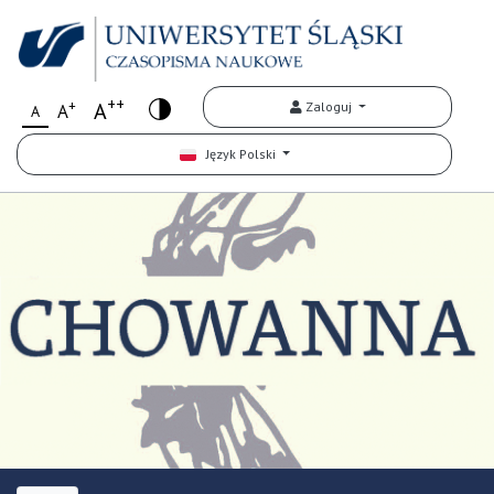
++
+
A
Zaloguj
A
A
Język Polski