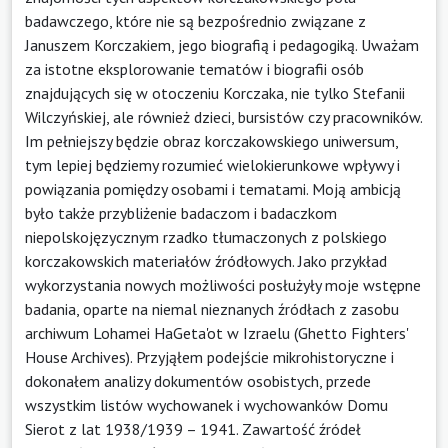
badawczego, które nie są bezpośrednio związane z
Januszem Korczakiem, jego biografią i pedagogiką. Uważam
za istotne eksplorowanie tematów i biografii osób
znajdujących się w otoczeniu Korczaka, nie tylko Stefanii
Wilczyńskiej, ale również dzieci, bursistów czy pracowników.
Im pełniejszy będzie obraz korczakowskiego uniwersum,
tym lepiej będziemy rozumieć wielokierunkowe wpływy i
powiązania pomiędzy osobami i tematami. Moją ambicją
było także przybliżenie badaczom i badaczkom
niepolskojęzycznym rzadko tłumaczonych z polskiego
korczakowskich materiałów źródłowych. Jako przykład
wykorzystania nowych możliwości posłużyły moje wstępne
badania, oparte na niemal nieznanych źródłach z zasobu
archiwum Lohamei HaGeta'ot w Izraelu (Ghetto Fighters'
House Archives). Przyjąłem podejście mikrohistoryczne i
dokonałem analizy dokumentów osobistych, przede
wszystkim listów wychowanek i wychowanków Domu
Sierot z lat 1938/1939 – 1941. Zawartość źródeł