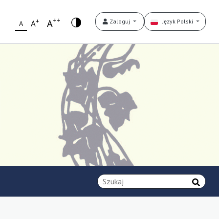
++
+
A
Zaloguj
Język Polski
A
A