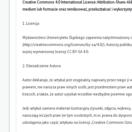
Creative Commons 4.0 International License: Attribution-Share-A
medium lub formacie oraz remiksować, przekształcać i wykorzyst
1. Licencja
Wydawnictwo Uniwersytetu Śląskiego zapewnia natychmiastowy otw
(
http://creativecommons.org/licenses/by-sa/4.0/
). Autorzy publik
wyżej wymienionej licencji CC BY-SA 4.0.
2. Oświadczenie Autora
Autor deklaruje, że artykuł jest oryginalny, napisany przez niego 
prawem, nie narusza praw innych osób, jest przedmiotem praw auto
trzecich, a także, że autor uzyskał wszelkie niezbędne pisemne zg
Jeśli artykuł zawiera materiał ilustracyjny (rysunki, zdjęcia, wykres
naruszają niczyich praw (w tym osobistych, m.in. prawa do dyspo
udostępnia jako część artykułu na licencji „Creative Commons U