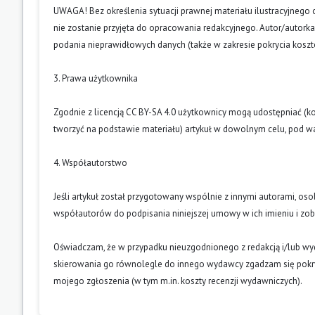
UWAGA! Bez określenia sytuacji prawnej materiału ilustracyjnego 
nie zostanie przyjęta do opracowania redakcyjnego. Autor/autork
podania nieprawidłowych danych (także w zakresie pokrycia kosz
3. Prawa użytkownika
Zgodnie z licencją CC BY-SA 4.0 użytkownicy mogą udostępniać (k
tworzyć na podstawie materiału) artykuł w dowolnym celu, pod wa
4. Współautorstwo
Jeśli artykuł został przygotowany wspólnie z innymi autorami, os
współautorów do podpisania niniejszej umowy w ich imieniu i z
Oświadczam, że w przypadku nieuzgodnionego z redakcją i/lub w
skierowania go równolegle do innego wydawcy zgadzam się pokry
mojego zgłoszenia (w tym m.in. koszty recenzji wydawniczych).