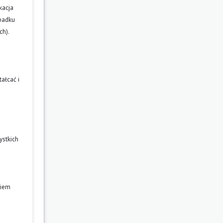
kacja
ypadku
ch).
ałcać i
ystkich
niem