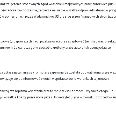
oraz załączenia stosownych zgód właścicieli majątkowych praw autorskich publi
a oświadcza równocześnie, że bierze na siebie wszelką odpowiedzialność w prz
tów poniesionych przez Wydawnictwo UŚ oraz roszczeń finansowych stron trzeci
opiować, rozpowszechniać i przekazywać) oraz adaptować (remiksować, przekszt
runkiem, że oznaczą go w sposób określony przez autora lub licencjodawcę.
oba zgłaszająca niniejszy formularz zapewnia, że została upoważniona przez wsz
obowiązuje się poinformować swoich współautorów o warunkach tej umowy.
ydawcą czasopisma wycofania przeze mnie tekstu z procesu wydawniczego lub
ć wszelkie koszty poniesione przez Uniwersytet Śląski w związku z procedowa