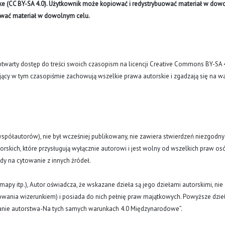
like (CC BY-SA 4.0). Użytkownik może kopiować i redystrybuować materiał w do
ywać materiał w dowolnym celu.
arty dostęp do treści swoich czasopism na licencji Creative Commons BY-SA 
ujący w tym czasopiśmie zachowują wszelkie prawa autorskie i zgadzają się na w
(i współautorów), nie był wcześniej publikowany, nie zawiera stwierdzeń niezgodny
rskich, które przysługują wyłącznie autorowi i jest wolny od wszelkich praw os
ody na cytowanie z innych źródeł.
y, mapy itp.), Autor oświadcza, że wskazane dzieła są jego dziełami autorskimi, nie
nowania wizerunkiem) i posiada do nich pełnię praw majątkowych. Powyższe dzie
znanie autorstwa-Na tych samych warunkach 4.0 Międzynarodowe”.