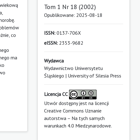
lowiekową
Tom 1 Nr 18 (2002)
a,
Opublikowane: 2025-08-18
horobę.
problemów
ISSN:
0137-706X
żnie, co
eISSN:
2353-9682
wnego
znego ma
Wydawca
ako
Wydawnictwo Uniwersytetu
owo
Śląskiego | University of Silesia Press
Licencja CC
Utwór dostępny jest na licencji
Creative Commons Uznanie
autorstwa – Na tych samych
warunkach 4.0 Miedzynarodowe
.