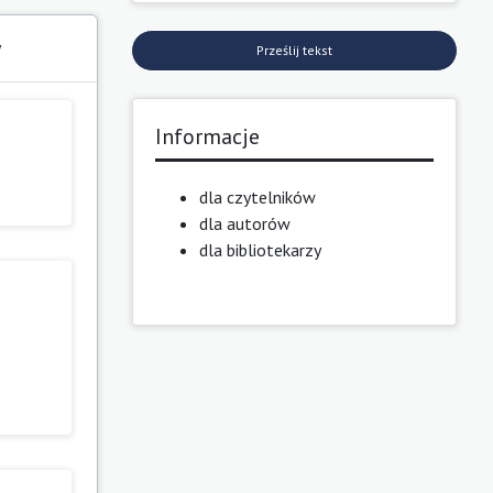
y
Prześlij tekst
Informacje
dla czytelników
dla autorów
dla bibliotekarzy