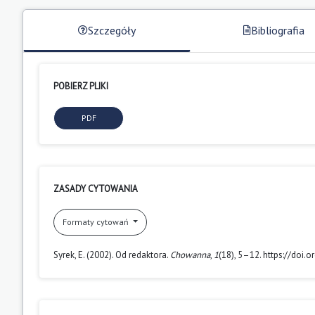
Szczegóły
Bibliografia
POBIERZ PLIKI
PDF
ZASADY CYTOWANIA
Formaty cytowań
Syrek, E. (2002). Od redaktora.
Chowanna
,
1
(18), 5–12. https://do