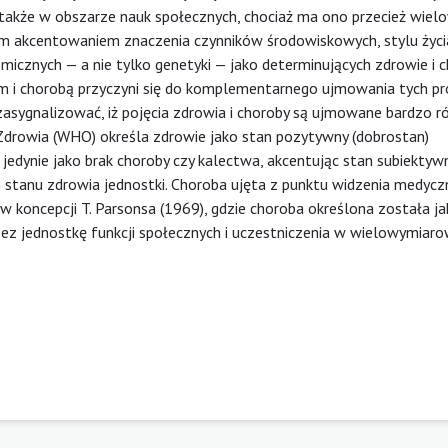
także w obszarze nauk społecznych, chociaż ma ono przecież wie
ym akcentowaniem znaczenia czynników środowiskowych, stylu życi
cznych — a nie tylko genetyki — jako determinujących zdrowie i c
iem i chorobą przyczyni się do komplementarnego ujmowania tych 
 zasygnalizować, iż pojęcia zdrowia i choroby są ujmowane bardzo ró
drowia (WHO) określa zdrowie jako stan pozytywny (dobrostan)
 jedynie jako brak choroby czy kalectwa, akcentując stan subiekty
stanu zdrowia jednostki. Choroba ujęta z punktu widzenia medyc
w koncepcji T. Parsonsa (1969), gdzie choroba określona została j
zez jednostkę funkcji społecznych i uczestniczenia w wielowymiar