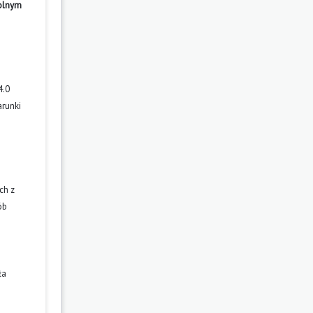
wolnym
4.0
arunki
ch z
ób
ła