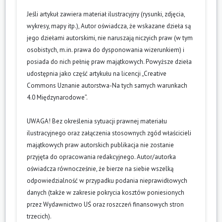
Jeśli artykuł zawiera materiał ilustracyjny (rysunki, zdjęcia,
wykresy, mapy itp.), Autor oświadcza, że wskazane dzieła są
jego dziełami autorskimi, nie naruszają niczyich praw (w tym
osobistych, m.in. prawa do dysponowania wizerunkiem) i
posiada do nich pełnię praw majątkowych. Powyższe dzieła
udostępnia jako część artykułu na licencji „Creative
Commons Uznanie autorstwa-Na tych samych warunkach
4.0 Międzynarodowe”.
UWAGA! Bez określenia sytuacji prawnej materiału
ilustracyjnego oraz załączenia stosownych zgód właścicieli
majątkowych praw autorskich publikacja nie zostanie
przyjęta do opracowania redakcyjnego. Autor/autorka
oświadcza równocześnie, że bierze na siebie wszelką
odpowiedzialność w przypadku podania nieprawidłowych
danych (także w zakresie pokrycia kosztów poniesionych
przez Wydawnictwo UŚ oraz roszczeń finansowych stron
trzecich).