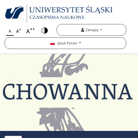
++
+
A
Zaloguj
A
A
Język Polski